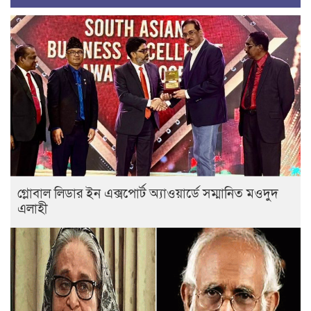
গ্লোবাল লিডার ইন এক্সপোর্ট অ্যাওয়ার্ডে সম্মানিত মওদুদ
এলাহী