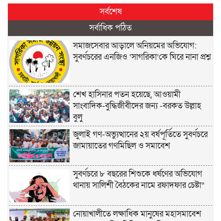
সর্বশেষ
সর্বাধিক পঠিত
সমাজসেবার আড়ালে অনিয়মের অভিযোগ:
সুবর্ণচরের এনজিও ‘সাগরিকা’কে ঘিরে নানা প্রশ্ন
শেখ হাসিনার পতন হয়েছে, আওয়ামী
সাংবাদিক-বুদ্ধিজীবীদের জন্য -বরকত উল্লাহ
বুলু
জুলাই গণ-অভ্যুত্থানের ২য় বর্ষপূর্তিতে সুবর্ণচরে
জামায়াতের গণমিছিল ও সমাবেশ
সুবর্ণচরে ৮ বছরের শিশুকে ধর্ষণের অভিযোগ
থানায় সালিশী বৈঠকের নামে রফাদফার চেষ্টা“
নোয়াখালীতে লক্ষাধিক মানুষের মহাসমাবেশ