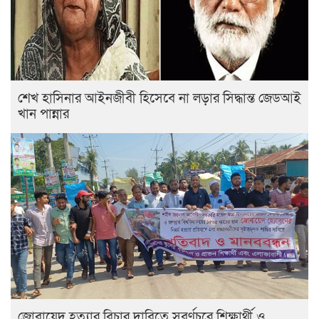
শেখ হাসিনার আইনজীবী হিসেবে না লড়ার সিদ্ধান্ত জেডআই
খান পান্নার
জোবায়েদ হত্যার বিচার দাবিতে সুবর্ণচরে শিক্ষার্থী ও