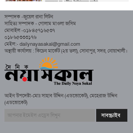
হেজবুত তওহীদ নিষিদ্ধের দাবি
সম্পাদক -জুয়েল রানা লিটন
নোয়াখালীতে ইসলামী মহাসমাবেশের প্রস্তুতি
সাহিত্য সম্পাদক - গোলাম মাওলা জসিম
সম্পন্ন, অংশ নেবেন লক্ষাধিক মানুষ
মোবাইল -০১৮৪৫৭১৬৫৩৭
০১৮৬৫৩৩৩১৭৬
নোয়াখালীতে ইসলামী ছাত্রশিবিরের ‘অদম্য
মেইল:- dailynayasakal@gmail.com
জুলাই’ মিছিল
অস্থায়ী কার্যালয় : কিচেন মার্কেট (২য় তলা), সোনাপুর, সদর, নোয়াখালী।
সুবর্ণচরে মায়ের অভিযোগে সাবেক ভাইস
চেয়ারম্যান গ্রেপ্তার
আইন উপদেষ্টা-মোঃ সাহাব উদ্দিন (এডভোকেট), মেহেরাজ উদ্দিন
(এডভোকেট)
গাউসিয়া কমিটির সম্পাদক কামাল হোসাইনের
স্মরণ সভায় মিলাদ ও দোয়া
কামরুল কাননের ছবি বিকৃত করে অপপ্রচারের