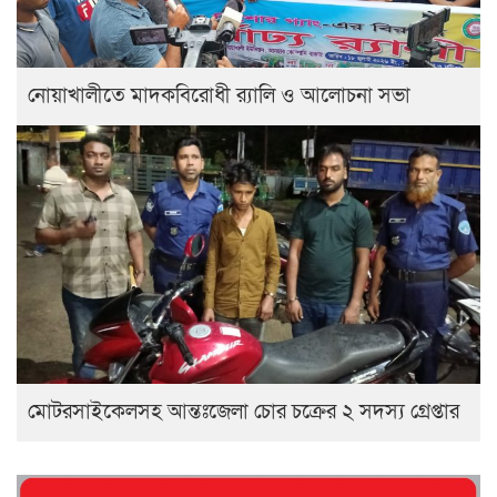
নোয়াখালীতে মাদকবিরোধী র‍্যালি ও আলোচনা সভা
মোটরসাইকেলসহ আন্তঃজেলা চোর চক্রের ২ সদস্য গ্রেপ্তার