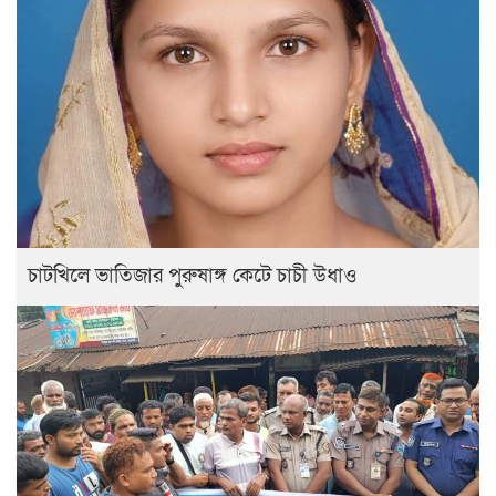
চাটখিলে ভাতিজার পুরুষাঙ্গ কেটে চাচী উধাও