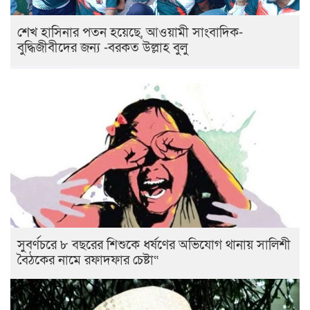
শেখ হাসিনার পতন হয়েছে, আওয়ামী সাংবাদিক-
বুদ্ধিজীবীদের জন্য -বরকত উল্লাহ বুলু
সুবর্ণচরে ৮ বছরের শিশুকে ধর্ষণের অভিযোগ থানায় সালিশী
বৈঠকের নামে রফাদফার চেষ্টা“