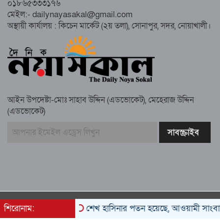
০১৮৬৫৩৩৩১৭৬
সুবর্ণচরে মায়ের অভিযোগে সাবেক ভাইস
মেইল:- dailynayasakal@gmail.com
চেয়ারম্যান গ্রেপ্তার
অস্থায়ী কার্যালয় : কিচেন মার্কেট (২য় তলা), সোনাপুর, সদর, নোয়াখালী।
গাউসিয়া কমিটির সম্পাদক কামাল হোসাইনের
স্মরণ সভায় মিলাদ ও দোয়া
আইন উপদেষ্টা-মোঃ সাহাব উদ্দিন (এডভোকেট), মেহেরাজ উদ্দিন
কামরুল কাননের ছবি বিকৃত করে অপপ্রচারের
(এডভোকেট)
প্রতিবাদে চাটখিলে মানববন্ধন
বাংলাদেশ আজ দুই ভাগে বিভক্ত—একটি
‘৭২’অন্যটি ‘২৪’: মামুনুল হক
All rights reserved © 2022
শিরোনাম:
শেখ হাসিনার পতন হয়েছে, আওয়ামী সাংবাদিক-বুদ্