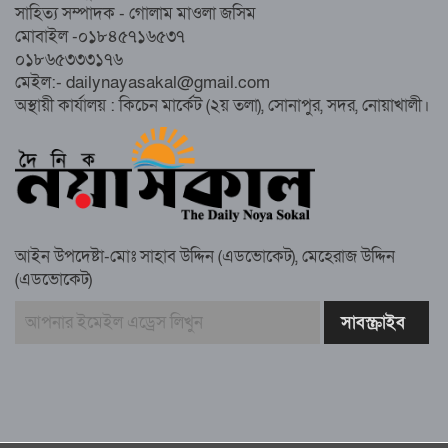
নোয়াখালীতে ইসলামী মহাসমাবেশের প্রস্তুতি
সাহিত্য সম্পাদক - গোলাম মাওলা জসিম
সম্পন্ন, অংশ নেবেন লক্ষাধিক মানুষ
মোবাইল -০১৮৪৫৭১৬৫৩৭
০১৮৬৫৩৩৩১৭৬
নোয়াখালীতে ইসলামী ছাত্রশিবিরের ‘অদম্য
মেইল:- dailynayasakal@gmail.com
জুলাই’ মিছিল
অস্থায়ী কার্যালয় : কিচেন মার্কেট (২য় তলা), সোনাপুর, সদর, নোয়াখালী।
সুবর্ণচরে মায়ের অভিযোগে সাবেক ভাইস
চেয়ারম্যান গ্রেপ্তার
আইন উপদেষ্টা-মোঃ সাহাব উদ্দিন (এডভোকেট), মেহেরাজ উদ্দিন
(এডভোকেট)
গাউসিয়া কমিটির সম্পাদক কামাল হোসাইনের
স্মরণ সভায় মিলাদ ও দোয়া
কামরুল কাননের ছবি বিকৃত করে অপপ্রচারের
প্রতিবাদে চাটখিলে মানববন্ধন