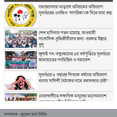
সমাজসেবার আড়ালে অনিয়মের অভিযোগ:
সুবর্ণচরের এনজিও ‘সাগরিকা’কে ঘিরে নানা প্রশ্ন
শেখ হাসিনার পতন হয়েছে, আওয়ামী
সাংবাদিক-বুদ্ধিজীবীদের জন্য -বরকত উল্লাহ
বুলু
জুলাই গণ-অভ্যুত্থানের ২য় বর্ষপূর্তিতে সুবর্ণচরে
জামায়াতের গণমিছিল ও সমাবেশ
সুবর্ণচরে ৮ বছরের শিশুকে ধর্ষণের অভিযোগ
থানায় সালিশী বৈঠকের নামে রফাদফার চেষ্টা“
নোয়াখালীতে লক্ষাধিক মানুষের মহাসমাবেশ
হেজবুত তওহীদ নিষিদ্ধের দাবি
সম্পাদক -জুয়েল রানা লিটন