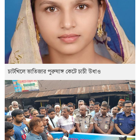
চাটখিলে ভাতিজার পুরুষাঙ্গ কেটে চাচী উধাও