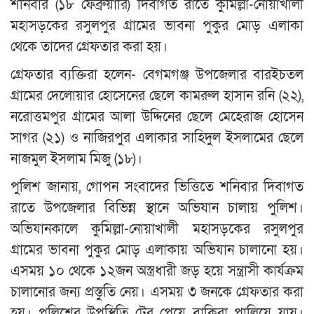
শনিবার (১৮ ফেব্রুয়ারি) দিবাগত রাতে কুমিল্লা-নোয়াখালী
মহাসড়কের রসুলপুর গ্রামের ভাবনা পুকুর মোড় এলাকা
থেকে তাদের গ্রেফতার করা হয়।
গ্রেফতার ব্যক্তিরা হলেন- বেগমগঞ্জ উপজেলার বারইচতল
গ্রামের দেলোয়ার হোসেনের ছেলে কামরুল হাসান রনি (২২),
নরোত্তমপুর গ্রামের আলা উদ্দিনের ছেলে মেহেরাজ হোসেন
সাগর (২১) ও নাজিরপুর এলাকার সাহিদুল ইসলামের ছেলে
নাজমুল ইসলাম মিজু (১৮)।
পুলিশ জানায়, গোপন সংবাদের ভিত্তিতে শনিবার দিবাগত
রাতে উপজেলার বিভিন্ন স্থানে অভিযান চালায় পুলিশ।
অভিযানকালে কুমিল্লা-নোয়াখালী মহাসড়কের রসুলপুর
গ্রামের ভাবনা পুকুর মোড় এলাকায় অভিযান চালানো হয়।
এসময় ১০ থেকে ১২জন অস্ত্রধারী জড় হয়ে সন্ত্রাসী কার্যক্রম
চালানোর জন্য প্রস্তুতি নেয়। এসময় ৩ জনকে গ্রেফতার করা
হয়। পুলিশের উপস্থিতি টের পেয়ে বাকিরা পালিয়ে যায়।