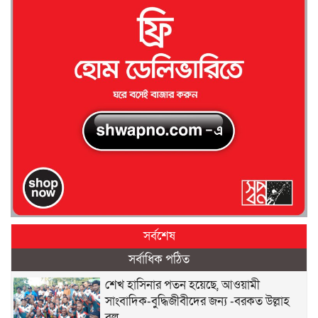
সর্বশেষ
সর্বাধিক পঠিত
শেখ হাসিনার পতন হয়েছে, আওয়ামী
সাংবাদিক-বুদ্ধিজীবীদের জন্য -বরকত উল্লাহ
বুলু