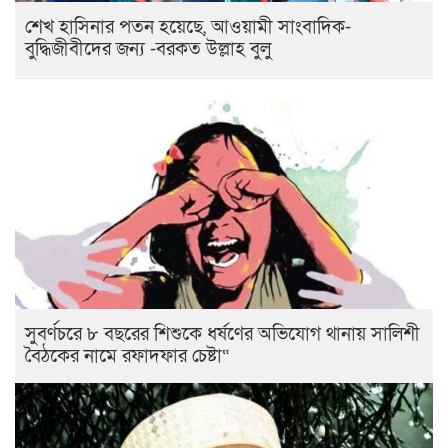
শেখ হাসিনার পতন হয়েছে, আওয়ামী সাংবাদিক-
বুদ্ধিজীবীদের জন্য -বরকত উল্লাহ বুলু
সুবর্ণচরে ৮ বছরের শিশুকে ধর্ষণের অভিযোগ থানায় সালিশী
বৈঠকের নামে রফাদফার চেষ্টা“