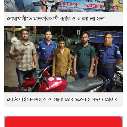
নোয়াখালীতে মাদকবিরোধী র‍্যালি ও আলোচনা সভা
মোটরসাইকেলসহ আন্তঃজেলা চোর চক্রের ২ সদস্য গ্রেপ্তার