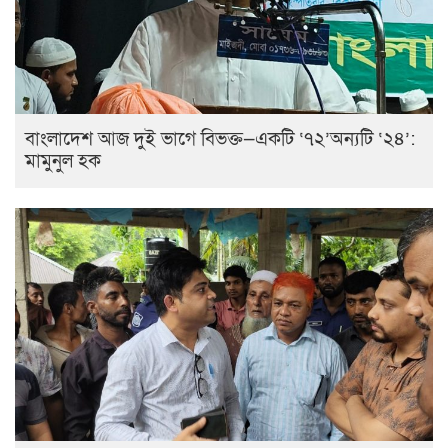
বাংলাদেশ আজ দুই ভাগে বিভক্ত—একটি ‘৭২’অন্যটি ‘২৪’:
মামুনুল হক