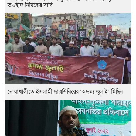
তওহীদ নিষিদ্ধের দাবি
নোয়াখালীতে ইসলামী ছাত্রশিবিরের ‘অদম্য জুলাই’ মিছিল