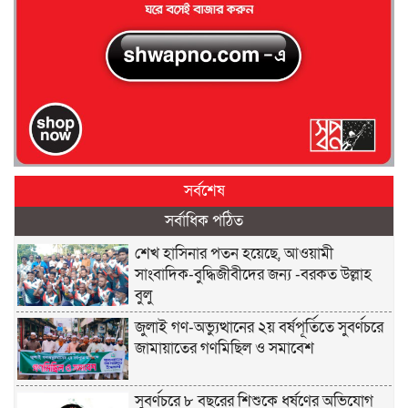
সর্বশেষ
সর্বাধিক পঠিত
শেখ হাসিনার পতন হয়েছে, আওয়ামী
সাংবাদিক-বুদ্ধিজীবীদের জন্য -বরকত উল্লাহ
বুলু
জুলাই গণ-অভ্যুত্থানের ২য় বর্ষপূর্তিতে সুবর্ণচরে
জামায়াতের গণমিছিল ও সমাবেশ
সুবর্ণচরে ৮ বছরের শিশুকে ধর্ষণের অভিযোগ