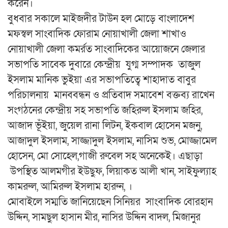
করেন।
বুধবার সকালে মাইজদীর টাউন হল মোড়ে বাংলাদেশ
মফস্বল সাংবাদিক ফোরাম নোয়াখালী জেলা শাখাও
নোয়াখালী জেলা কমর্রত সাংবাদিকের আয়োজনে জেলার
সভাপতি সাবেক দুবারে কেন্দ্রীয় যুগ্ম সম্পাদক তাজুল
ইসলাম মানিক ভুইয়া এর সভাপতিত্বে শাহাদাত বাবুর
পরিচালনায় মানববন্ধন ও প্রতিবাদ সমাবেশ বক্তব্য রাখেন
সংগঠনের কেন্দ্রীয় সহ সভাপতি জহিরুল ইসলাম জহির,
আজাদ ভূঁইয়া, জুয়েল রানা লিটন, ইকবাল হোসেন মজনু,
আজাদুল ইসলাম, সাজ্জাদুল ইসলাম, নাসিম শুভ, মোজ্জামেল
হোসেন, মো সোহেল,গাজী রুবেল সহ অনেকেই। এছাড়া
উপস্থিত আলমগীর ইউছুফ, লিয়াকত আলী খান, সাইফুল্যাহ
কামরুল, আমিরুল ইসলাম হারুন, ।
মোবাইলে সম্মতি জানিয়েছেন সিনিয়র সাংবাদিক বোরহান
উদ্দিন, সামছুল হাসান মীর, নাসির উদ্দিন বাদল, মিজানুর