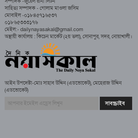
সম্পাদক -জুয়েল রানা লিটন
জুলাই’ মিছিল
সাহিত্য সম্পাদক - গোলাম মাওলা জসিম
মোবাইল -০১৮৪৫৭১৬৫৩৭
০১৮৬৫৩৩৩১৭৬
সুবর্ণচরে মায়ের অভিযোগে সাবেক ভাইস
মেইল:- dailynayasakal@gmail.com
চেয়ারম্যান গ্রেপ্তার
অস্থায়ী কার্যালয় : কিচেন মার্কেট (২য় তলা), সোনাপুর, সদর, নোয়াখালী।
গাউসিয়া কমিটির সম্পাদক কামাল হোসাইনের
স্মরণ সভায় মিলাদ ও দোয়া
আইন উপদেষ্টা-মোঃ সাহাব উদ্দিন (এডভোকেট), মেহেরাজ উদ্দিন
কামরুল কাননের ছবি বিকৃত করে অপপ্রচারের
(এডভোকেট)
প্রতিবাদে চাটখিলে মানববন্ধন
বাংলাদেশ আজ দুই ভাগে বিভক্ত—একটি
‘৭২’অন্যটি ‘২৪’: মামুনুল হক