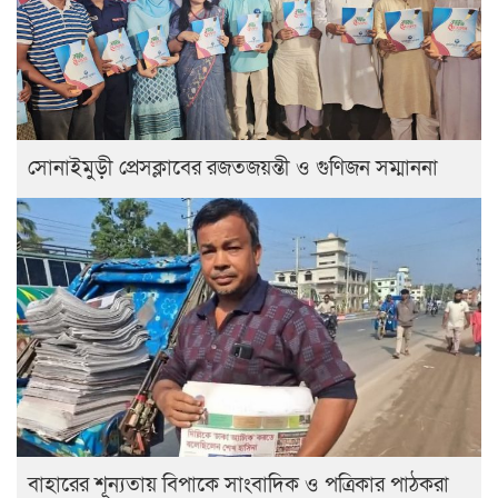
সোনাইমুড়ী প্রেসক্লাবের রজতজয়ন্তী ও গুণিজন সম্মাননা
বাহারের শূন্যতায় বিপাকে সাংবাদিক ও পত্রিকার পাঠকরা