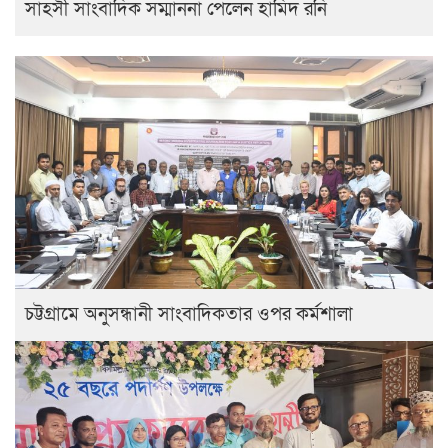
সাহসী সাংবাদিক সম্মাননা পেলেন হামিদ রনি
চট্টগ্রামে অনুসন্ধানী সাংবাদিকতার ওপর কর্মশালা