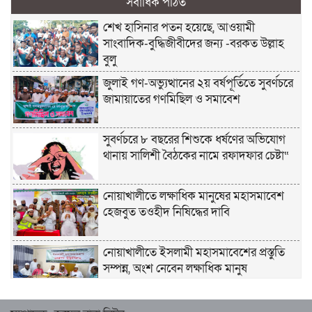
সর্বাধিক পঠিত
শেখ হাসিনার পতন হয়েছে, আওয়ামী
সাংবাদিক-বুদ্ধিজীবীদের জন্য -বরকত উল্লাহ
বুলু
জুলাই গণ-অভ্যুত্থানের ২য় বর্ষপূর্তিতে সুবর্ণচরে
জামায়াতের গণমিছিল ও সমাবেশ
সুবর্ণচরে ৮ বছরের শিশুকে ধর্ষণের অভিযোগ
থানায় সালিশী বৈঠকের নামে রফাদফার চেষ্টা“
নোয়াখালীতে লক্ষাধিক মানুষের মহাসমাবেশ
হেজবুত তওহীদ নিষিদ্ধের দাবি
নোয়াখালীতে ইসলামী মহাসমাবেশের প্রস্তুতি
সম্পন্ন, অংশ নেবেন লক্ষাধিক মানুষ
নোয়াখালীতে ইসলামী ছাত্রশিবিরের ‘অদম্য