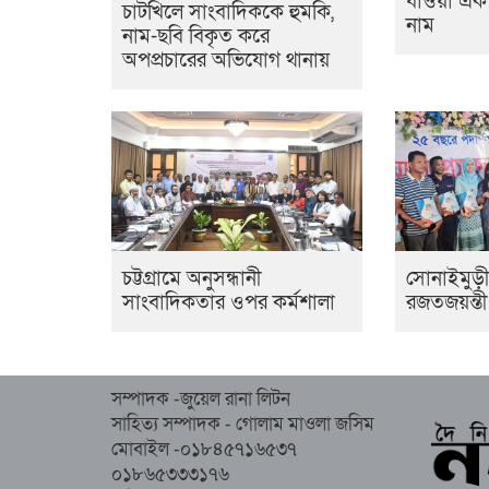
যাওয়া এ
চাটখিলে সাংবাদিককে হুমকি,
নাম
নাম-ছবি বিকৃত করে
অপপ্রচারের অভিযোগ থানায়
চট্টগ্রামে অনুসন্ধানী
সোনাইমুড়ী 
সাংবাদিকতার ওপর কর্মশালা
রজতজয়ন্তী
সম্পাদক -জুয়েল রানা লিটন
সাহিত্য সম্পাদক - গোলাম মাওলা জসিম
মোবাইল -০১৮৪৫৭১৬৫৩৭
০১৮৬৫৩৩৩১৭৬