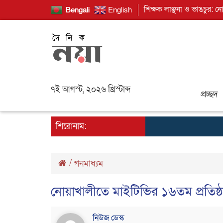
শিক্ষক লাঞ্ছনা ও ভাঙচুর: ন
Bengali
English
৭ই আগস্ট, ২০২৬ খ্রিস্টাব্দ
প্রচ্ছদ
শিরোনাম:
/
গনমাধ্যম
নোয়াখালীতে মাইটিভির ১৬তম প্রতিষ্ঠা
নিউজ ডেস্ক