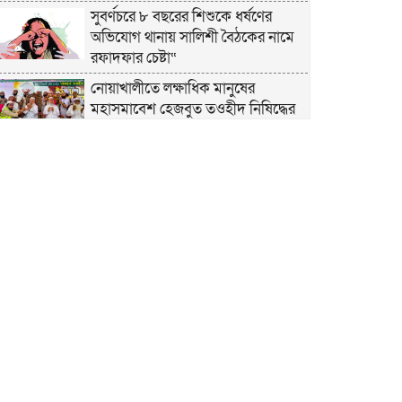
সুবর্ণচরে ৮ বছরের শিশুকে ধর্ষণের
অভিযোগ থানায় সালিশী বৈঠকের নামে
রফাদফার চেষ্টা“
নোয়াখালীতে লক্ষাধিক মানুষের
মহাসমাবেশ হেজবুত তওহীদ নিষিদ্ধের
দাবি
নোয়াখালীতে ইসলামী মহাসমাবেশের
প্রস্তুতি সম্পন্ন, অংশ নেবেন লক্ষাধিক
মানুষ
নোয়াখালীতে ইসলামী ছাত্রশিবিরের
‘অদম্য জুলাই’ মিছিল
সুবর্ণচরে মায়ের অভিযোগে সাবেক ভাইস
চেয়ারম্যান গ্রেপ্তার
গাউসিয়া কমিটির সম্পাদক কামাল