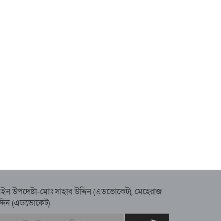
ইন উপদেষ্টা-মোঃ সাহাব উদ্দিন (এডভোকেট), মেহেরাজ
দ্দিন (এডভোকেট)