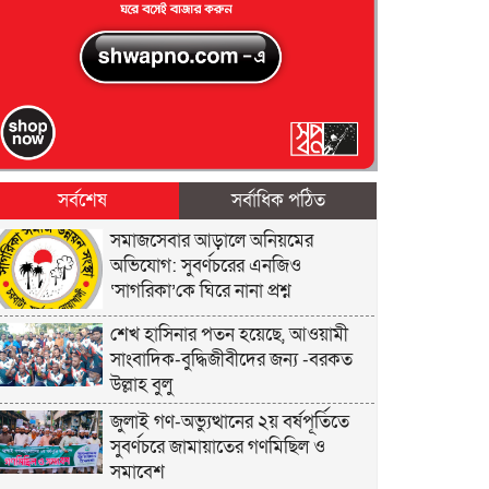
সর্বশেষ
সর্বাধিক পঠিত
সমাজসেবার আড়ালে অনিয়মের
অভিযোগ: সুবর্ণচরের এনজিও
‘সাগরিকা’কে ঘিরে নানা প্রশ্ন
শেখ হাসিনার পতন হয়েছে, আওয়ামী
সাংবাদিক-বুদ্ধিজীবীদের জন্য -বরকত
উল্লাহ বুলু
জুলাই গণ-অভ্যুত্থানের ২য় বর্ষপূর্তিতে
সুবর্ণচরে জামায়াতের গণমিছিল ও
সমাবেশ