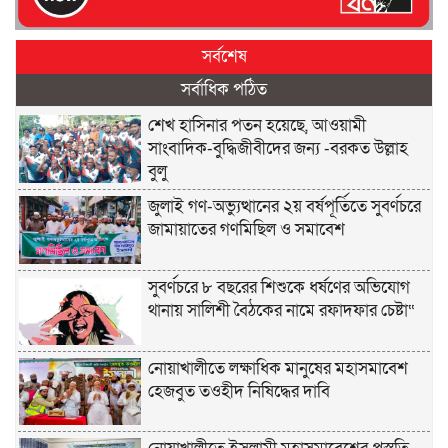
সর্বশেষ
সর্বাধিক পঠিত
শেখ হাসিনার পতন হয়েছে, আওয়ামী
সাংবাদিক-বুদ্ধিজীবীদের জন্য -বরকত উল্লাহ
বুলু
জুলাই গণ-অভ্যুত্থানের ২য় বর্ষপূর্তিতে সুবর্ণচরে
জামায়াতের গণমিছিল ও সমাবেশ
সুবর্ণচরে ৮ বছরের শিশুকে ধর্ষণের অভিযোগ
থানায় সালিশী বৈঠকের নামে রফাদফার চেষ্টা“
নোয়াখালীতে লক্ষাধিক মানুষের মহাসমাবেশ
হেজবুত তওহীদ নিষিদ্ধের দাবি