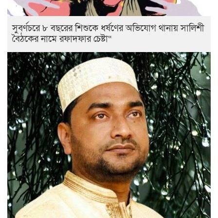
সুবর্ণচরে ৮ বছরের শিশুকে ধর্ষণের অভিযোগ থানায় সালিশী
বৈঠকের নামে রফাদফার চেষ্টা“