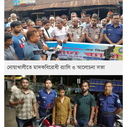
নোয়াখালীতে মাদকবিরোধী র‍্যালি ও আলোচনা সভা