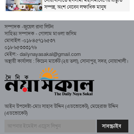
নোয়াখালীতে ইসলামী মহাসমাবেশের প্রস্তুতি
সম্পন্ন, অংশ নেবেন লক্ষাধিক মানুষ
নোয়াখালীতে ইসলামী ছাত্রশিবিরের ‘অদম্য
সম্পাদক -জুয়েল রানা লিটন
জুলাই’ মিছিল
সাহিত্য সম্পাদক - গোলাম মাওলা জসিম
মোবাইল -০১৮৪৫৭১৬৫৩৭
০১৮৬৫৩৩৩১৭৬
সুবর্ণচরে মায়ের অভিযোগে সাবেক ভাইস
মেইল:- dailynayasakal@gmail.com
চেয়ারম্যান গ্রেপ্তার
অস্থায়ী কার্যালয় : কিচেন মার্কেট (২য় তলা), সোনাপুর, সদর, নোয়াখালী।
গাউসিয়া কমিটির সম্পাদক কামাল হোসাইনের
স্মরণ সভায় মিলাদ ও দোয়া
আইন উপদেষ্টা-মোঃ সাহাব উদ্দিন (এডভোকেট), মেহেরাজ উদ্দিন
কামরুল কাননের ছবি বিকৃত করে অপপ্রচারের
(এডভোকেট)
প্রতিবাদে চাটখিলে মানববন্ধন