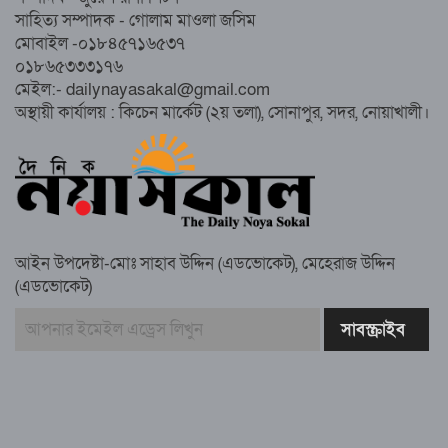
নোয়াখালীতে ইসলামী মহাসমাবেশের প্রস্তুতি
সাহিত্য সম্পাদক - গোলাম মাওলা জসিম
সম্পন্ন, অংশ নেবেন লক্ষাধিক মানুষ
মোবাইল -০১৮৪৫৭১৬৫৩৭
০১৮৬৫৩৩৩১৭৬
নোয়াখালীতে ইসলামী ছাত্রশিবিরের ‘অদম্য
মেইল:- dailynayasakal@gmail.com
জুলাই’ মিছিল
অস্থায়ী কার্যালয় : কিচেন মার্কেট (২য় তলা), সোনাপুর, সদর, নোয়াখালী।
সুবর্ণচরে মায়ের অভিযোগে সাবেক ভাইস
চেয়ারম্যান গ্রেপ্তার
আইন উপদেষ্টা-মোঃ সাহাব উদ্দিন (এডভোকেট), মেহেরাজ উদ্দিন
(এডভোকেট)
গাউসিয়া কমিটির সম্পাদক কামাল হোসাইনের
স্মরণ সভায় মিলাদ ও দোয়া
কামরুল কাননের ছবি বিকৃত করে অপপ্রচারের
প্রতিবাদে চাটখিলে মানববন্ধন