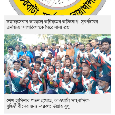
সমাজসেবার আড়ালে অনিয়মের অভিযোগ: সুবর্ণচরের
এনজিও ‘সাগরিকা’কে ঘিরে নানা প্রশ্ন
শেখ হাসিনার পতন হয়েছে, আওয়ামী সাংবাদিক-
বুদ্ধিজীবীদের জন্য -বরকত উল্লাহ বুলু