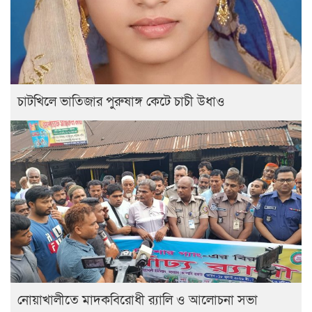
চাটখিলে ভাতিজার পুরুষাঙ্গ কেটে চাচী উধাও
নোয়াখালীতে মাদকবিরোধী র‍্যালি ও আলোচনা সভা