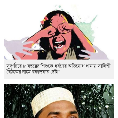
সুবর্ণচরে ৮ বছরের শিশুকে ধর্ষণের অভিযোগ থানায় সালিশী
বৈঠকের নামে রফাদফার চেষ্টা“