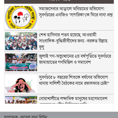
সমাজসেবার আড়ালে অনিয়মের অভিযোগ:
সুবর্ণচরের এনজিও ‘সাগরিকা’কে ঘিরে নানা প্রশ্ন
শেখ হাসিনার পতন হয়েছে, আওয়ামী
সাংবাদিক-বুদ্ধিজীবীদের জন্য -বরকত উল্লাহ
বুলু
জুলাই গণ-অভ্যুত্থানের ২য় বর্ষপূর্তিতে সুবর্ণচরে
জামায়াতের গণমিছিল ও সমাবেশ
সুবর্ণচরে ৮ বছরের শিশুকে ধর্ষণের অভিযোগ
থানায় সালিশী বৈঠকের নামে রফাদফার চেষ্টা“
নোয়াখালীতে লক্ষাধিক মানুষের মহাসমাবেশ
হেজবুত তওহীদ নিষিদ্ধের দাবি
সম্পাদক -জুয়েল রানা লিটন