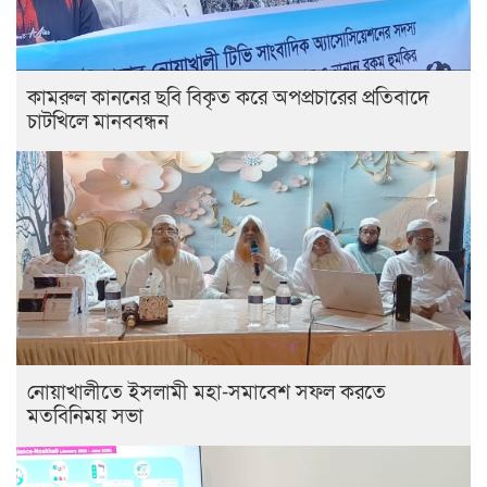
কামরুল কাননের ছবি বিকৃত করে অপপ্রচারের প্রতিবাদে
চাটখিলে মানববন্ধন
নোয়াখালীতে ইসলামী মহা-সমাবেশ সফল করতে
মতবিনিময় সভা