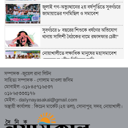
জুলাই গণ-অভ্যুত্থানের ২য় বর্ষপূর্তিতে সুবর্ণচরে
জামায়াতের গণমিছিল ও সমাবেশ
সুবর্ণচরে ৮ বছরের শিশুকে ধর্ষণের অভিযোগ
থানায় সালিশী বৈঠকের নামে রফাদফার চেষ্টা“
নোয়াখালীতে লক্ষাধিক মানুষের মহাসমাবেশ
হেজবুত তওহীদ নিষিদ্ধের দাবি
সম্পাদক -জুয়েল রানা লিটন
নোয়াখালীতে ইসলামী মহাসমাবেশের প্রস্তুতি
সাহিত্য সম্পাদক - গোলাম মাওলা জসিম
সম্পন্ন, অংশ নেবেন লক্ষাধিক মানুষ
মোবাইল -০১৮৪৫৭১৬৫৩৭
০১৮৬৫৩৩৩১৭৬
নোয়াখালীতে ইসলামী ছাত্রশিবিরের ‘অদম্য
মেইল:- dailynayasakal@gmail.com
জুলাই’ মিছিল
অস্থায়ী কার্যালয় : কিচেন মার্কেট (২য় তলা), সোনাপুর, সদর, নোয়াখালী।
সুবর্ণচরে মায়ের অভিযোগে সাবেক ভাইস