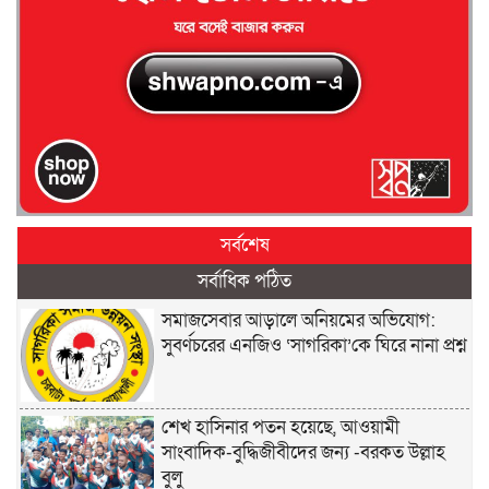
সর্বশেষ
সর্বাধিক পঠিত
সমাজসেবার আড়ালে অনিয়মের অভিযোগ:
সুবর্ণচরের এনজিও ‘সাগরিকা’কে ঘিরে নানা প্রশ্ন
শেখ হাসিনার পতন হয়েছে, আওয়ামী
সাংবাদিক-বুদ্ধিজীবীদের জন্য -বরকত উল্লাহ
বুলু