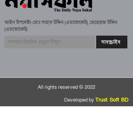
চেয়ারম্যান গ্রেপ্তার
আইন উপদেষ্টা-মোঃ সাহাব উদ্দিন (এডভোকেট), মেহেরাজ উদ্দিন
(এডভোকেট)
গাউসিয়া কমিটির সম্পাদক কামাল হোসাইনের
স্মরণ সভায় মিলাদ ও দোয়া
কামরুল কাননের ছবি বিকৃত করে অপপ্রচারের
প্রতিবাদে চাটখিলে মানববন্ধন
All rights reserved © 2022
Developed by
Trust Soft BD