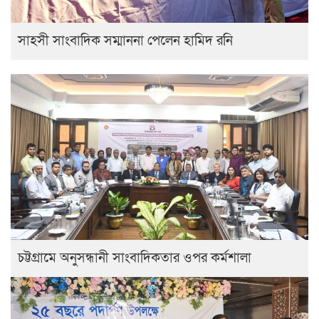
সাহসী সাংবাদিক সম্মাননা পেলেন হামিদ রনি
চট্টগ্রামে অনুসন্ধানী সাংবাদিকতার ওপর কর্মশালা