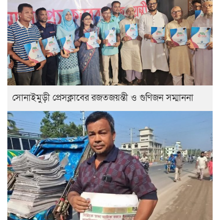
সোনাইমুড়ী প্রেসক্লাবের রজতজয়ন্তী ও গুণিজন সম্মাননা