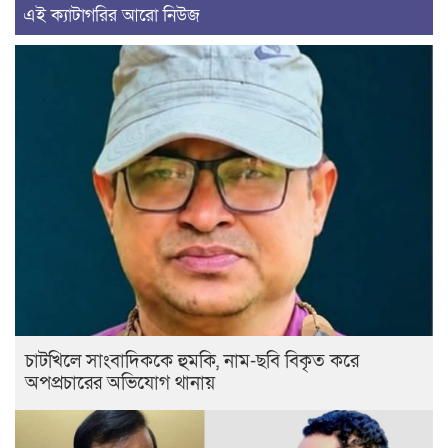
এই ক্যাটাগরির আরো নিউজ
চাটখিলে সাংবাদিককে হুমকি, নাম-ছবি বিকৃত করে
অপপ্রচারের অভিযোগ থানায়