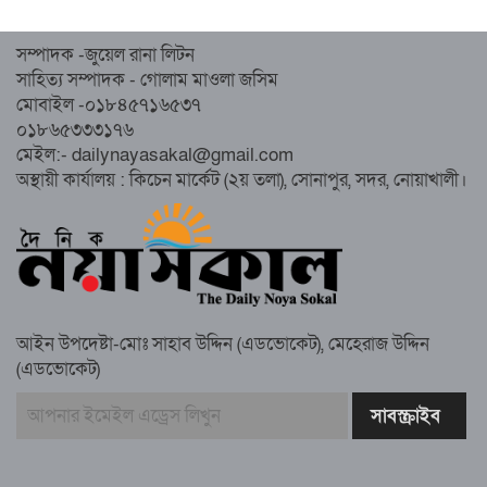
হেজবুত তওহীদ নিষিদ্ধের দাবি
সম্পাদক -জুয়েল রানা লিটন
নোয়াখালীতে ইসলামী মহাসমাবেশের প্রস্তুতি
সাহিত্য সম্পাদক - গোলাম মাওলা জসিম
সম্পন্ন, অংশ নেবেন লক্ষাধিক মানুষ
মোবাইল -০১৮৪৫৭১৬৫৩৭
০১৮৬৫৩৩৩১৭৬
নোয়াখালীতে ইসলামী ছাত্রশিবিরের ‘অদম্য
মেইল:- dailynayasakal@gmail.com
জুলাই’ মিছিল
অস্থায়ী কার্যালয় : কিচেন মার্কেট (২য় তলা), সোনাপুর, সদর, নোয়াখালী।
সুবর্ণচরে মায়ের অভিযোগে সাবেক ভাইস
চেয়ারম্যান গ্রেপ্তার
আইন উপদেষ্টা-মোঃ সাহাব উদ্দিন (এডভোকেট), মেহেরাজ উদ্দিন
(এডভোকেট)
গাউসিয়া কমিটির সম্পাদক কামাল হোসাইনের
স্মরণ সভায় মিলাদ ও দোয়া
কামরুল কাননের ছবি বিকৃত করে অপপ্রচারের