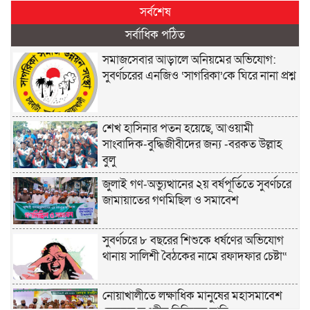
সর্বশেষ
সর্বাধিক পঠিত
সমাজসেবার আড়ালে অনিয়মের অভিযোগ:
সুবর্ণচরের এনজিও ‘সাগরিকা’কে ঘিরে নানা প্রশ্ন
শেখ হাসিনার পতন হয়েছে, আওয়ামী
সাংবাদিক-বুদ্ধিজীবীদের জন্য -বরকত উল্লাহ
বুলু
জুলাই গণ-অভ্যুত্থানের ২য় বর্ষপূর্তিতে সুবর্ণচরে
জামায়াতের গণমিছিল ও সমাবেশ
সুবর্ণচরে ৮ বছরের শিশুকে ধর্ষণের অভিযোগ
থানায় সালিশী বৈঠকের নামে রফাদফার চেষ্টা“
নোয়াখালীতে লক্ষাধিক মানুষের মহাসমাবেশ